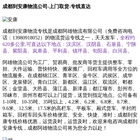
成都到安康物流公司-上门取货-专线直达
成都到安康物流专线是成都阿雄物流有限公司（免费咨询电
话：13980918052）的物流货运专线之一，天天发车，
全程约
620多公里,可直达以下地点：汉滨区、汉阴县、石泉县、宁陕
县、紫阳县、岚皋县、平利县、镇坪县、旬阳县、白河县。
阿雄物流公司为工厂、贸易商、批发商等货主提供整车、零
担、大件运输、普快特快、搬家搬厂、回程车调用等全方位的
物流服务。在成都锦江区、青羊区、金牛区、武侯区、成华
区、龙泉驿区、青白江区、新都区、温江区、双流区、郫都
区；金堂县、大邑县、蒲江县、新津县；都江堰市、彭州市、
邛崃市、崇州市都可以上门提货，送货到指定地点。公司备有
1-10吨、10-35吨、35吨以上，4.2米、6.2米、6.8米、8.7米、
9.6米、12.5米、17.5米的高栏车、平板车、厢式货车、半封闭
箱车。回程车回头车价格便宜、安全、快捷、准时；成都到安
康专线价格优惠，运货及时，运货及时，欢迎来电咨询成都到
安康专线，成都阿雄物流公司将为您全力以赴！