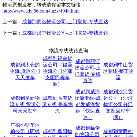
物流原创发布，转载请保留本文链接：
http://www.cdyj56.com/hnzx/4944.html
上一篇：
成都到商洛物流公司-上门取货-专线直达
下一篇：
成都到汉中物流公司-上门取货-专线直达
物流专线线路查询
成都到福鼎货
成都到丽江
成都到太仓的
运公司（福鼎
成都到中山货
物流公司-上
物流,货运公司
物流公司分部
运专线-整车物
门取货-专线
天天发车
支配回程车
流
直达
辆）
成都到威海
成都到沙河货
成都到阜新物
成都到临海货
物流专线-成
运公司（沙河
流专线-货运公
运专线-整车物
都发威海货
物流公司分部
司天天发车
流
运「快运直
支配回程车
达」
辆）
广德小轿车运
成都到临沧
输公司（阿雄
成都到阜阳物
成都到黄骅的
的物流公司,