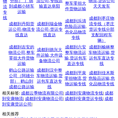
分部）_广德
流公司,专线运
物流,货运公司
物
整车零担大
到成都小轿车
输直达阜阳
天天发车
流
件货物运输
运输
专
线
成都到枣庄物
成都到乐清
成都到丹阳货
成都到瑞金物
流专线（枣庄
危险品运输,
运公司-物流专
流公司-货运专
货运专线分部
危化品物流
线直达
线直达
支配回程车
专线
辆）
成都到吉安的
成都到六安
成都到榆林整
成都到德兴大
物流公司,整车
整车物流运
车物流运输,货
件运输,大件设
零担大件货物
输,货运包车
运包车直达专
备物流公司
运输
直达专线
线
鹤山公路运输
成都到汉中整
成都到平泉
成都到佳木斯
公司（阿雄分
车物流运输,货
零担物流,货
危险品运输,危
部）_鹤山到
运包车直达专
物运输专线
化品物流专线
成都公路运输
线
相关标签:
成都云季物流有限公司
|
成都到安康物流专线
|
成都
到安康物流
|
成都到安康物流公司
|
成都到安康货运专线
|
成都
到安康货运公司
|
相关推荐