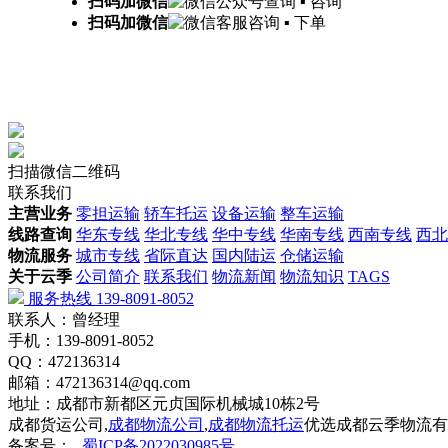
扫码加微信
查询 ▪ 咨询
扫码加微信
咨询 ▪ 下单
扫描微信二维码
联系我们
主营业务
零担运输
轿车托运
设备运输
整车运输
线路查询
华东专线
华北专线
华中专线
华南专线
西南专线
西北
物流服务
城市专线
省际直达
国内陆运
仓储运输
关于云季
公司简介
联系我们
物流新闻
物流知识
TAGS
服务热线 139-8091-8052
联系人：曾经理
手机：139-8091-8052
QQ：472136314
邮箱：472136314@qq.com
地址：成都市新都区元贞国际机械城10栋2号
成都货运公司,
成都物流公司
,
成都物流托运
优选成都云季物流有
备案号：
蜀ICP备2022030985号