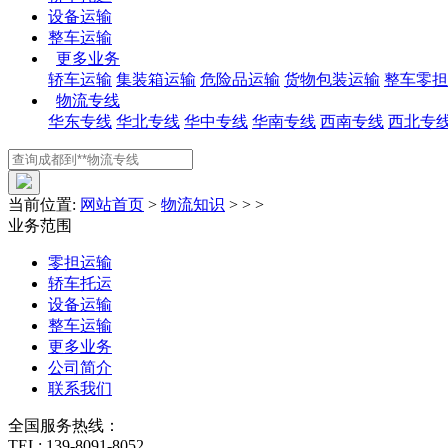
设备运输
整车运输
更多业务
轿车运输
集装箱运输
危险品运输
货物包装运输
整车零担
物流专线
华东专线
华北专线
华中专线
华南专线
西南专线
西北专
当前位置:
网站首页
>
物流知识
> > >
业务范围
零担运输
轿车托运
设备运输
整车运输
更多业务
公司简介
联系我们
全国服务热线：
TEL:
139-8091-8052