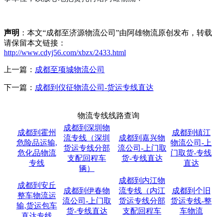
声明
：本文“成都至济源物流公司”由阿雄物流原创发布，转载
请保留本文链接：
http://www.cdyj56.com/xbzx/2433.html
上一篇：
成都至项城物流公司
下一篇：
成都到仪征物流公司-货运专线直达
物流专线线路查询
成都到深圳物
成都到霍州
成都到镇江
流专线（深圳
成都到嘉兴物
危险品运输,
物流公司-上
货运专线分部
流公司-上门取
危化品物流
门取货-专线
支配回程车
货-专线直达
专线
直达
辆）
成都到内江物
成都到安丘
成都到伊春物
流专线（内江
成都到个旧
整车物流运
流公司-上门取
货运专线分部
货运专线-整
输,货运包车
货-专线直达
支配回程车
车物流
直达专线