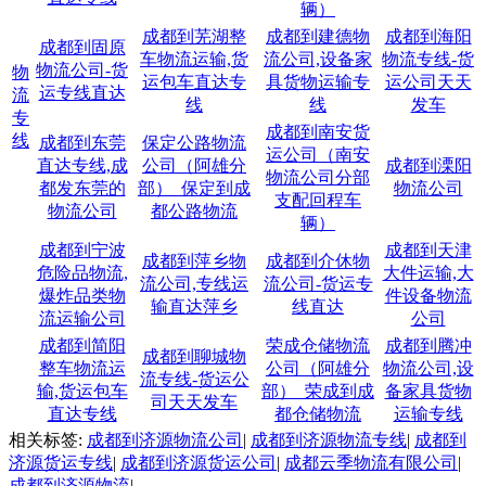
辆）
成都到芜湖整
成都到建德物
成都到海阳
成都到固原
车物流运输,货
流公司,设备家
物流专线-货
物流公司-货
物
运包车直达专
具货物运输专
运公司天天
运专线直达
流
线
线
发车
专
成都到南安货
线
成都到东莞
保定公路物流
运公司（南安
直达专线,成
公司（阿雄分
成都到溧阳
物流公司分部
都发东莞的
部）_保定到成
物流公司
支配回程车
物流公司
都公路物流
辆）
成都到宁波
成都到天津
成都到萍乡物
成都到介休物
危险品物流,
大件运输,大
流公司,专线运
流公司-货运专
爆炸品类物
件设备物流
输直达萍乡
线直达
流运输公司
公司
成都到简阳
荣成仓储物流
成都到腾冲
成都到聊城物
整车物流运
公司（阿雄分
物流公司,设
流专线-货运公
输,货运包车
部）_荣成到成
备家具货物
司天天发车
直达专线
都仓储物流
运输专线
相关标签:
成都到济源物流公司
|
成都到济源物流专线
|
成都到
济源货运专线
|
成都到济源货运公司
|
成都云季物流有限公司
|
成都到济源物流
|